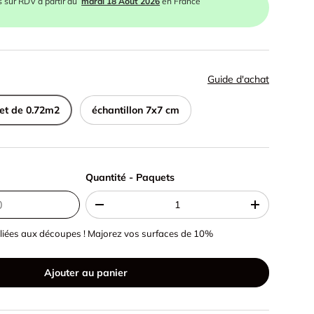
s sur RDV à partir du
mardi 18 Août 2026
en France
Guide d'achat
et de 0.72m2
échantillon 7x7 cm
Quantité - Paquets
Quantité - Paquets
-
+
liées aux découpes ! Majorez vos surfaces de 10%
Ajouter au panier