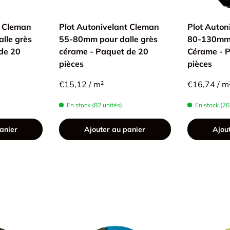
t Cleman
Plot Autonivelant Cleman
Plot Auton
lle grès
55-80mm pour dalle grès
80-130mm 
de 20
cérame - Paquet de 20
Cérame - 
pièces
pièces
€15,12 / m²
€16,74 / m
En stock (82 unités)
En stock (76
anier
Ajouter au panier
Ajou