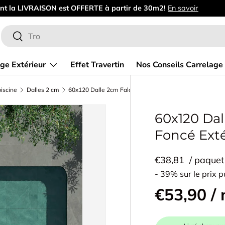
Bienven
Recherche
Rechercher
ge Extérieur
Effet Travertin
Nos Conseils Carrelage
iscine
Dalles 2 cm
60x120 Dalle 2cm Falaise Mint Gris Foncé Extérieur R11
60x120 Dal
Foncé Exté
€38,81
/ paquet
- 39% sur le prix p
€53,90 /