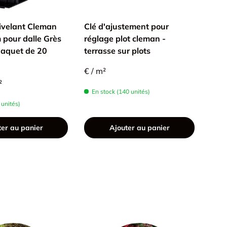
ivelant Cleman
Clé d'ajustement pour
Coll
pour dalle Grès
réglage plot cleman -
Inté
Paquet de 20
terrasse sur plots
60x
€ / m²
€4,3
²
En stock (140 unités)
En 
 unités)
ter au panier
Ajouter au panier