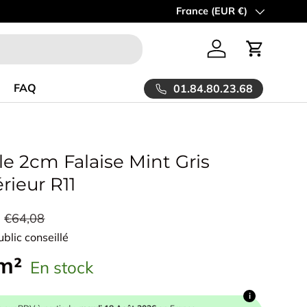
ue chez Allocarrelage!
Spécialiste de la vente en ligne de carrelag
Pays
France (EUR €)
Se connecter
Panier
FAQ
01.84.80.23.68
le 2cm Falaise Mint Gris
rieur R11
€64,08
ublic conseillé
 m²
En stock
i