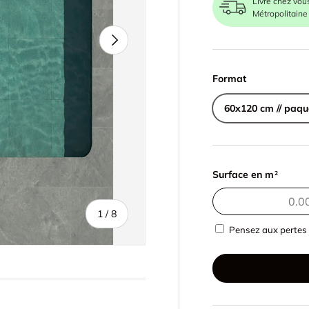
Livré chez vou
Métropolitaine
Suivant
Format
60x120 cm // paqu
Surface en m
2
de
1
/
8
Pensez aux pertes 