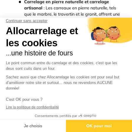
Carrelage en pierre naturelle et carrelage
artisanal
: Les carreaux en pierre naturelle, tels
que le marbre, le travertin et le granit, offrent une
beauté naturelle et une variété de motifs
uniques. Ils sont durables et peuvent ajouter une
touche d'élégance à n'importe quelle pièce.
Cependant, ils sont souvent plus chers que les
autres types de carrelage et nécessitent un
entretien régulier pour préserver leur apparence.
Il en est de même pour les carrelages artisanaux
(carreaux ciment,
zellige
…) dont l’aspect unique
et irrégulier est souvent contrebalancé par un
coût de fabrication plutôt élevé et un produit
plutôt délicat et moins résistant.
Carrelage en mosaïque
: Les
carreaux en
mosaïque
sont constitués de petits morceaux de
carreaux de différentes formes, couleurs et
matériaux, assemblés pour former un motif, une
image, ou simplement pour appliquer une
variante plus décorative à un carrelage existant
posé au sol ou au mur. Ainsi, si par exemple vous