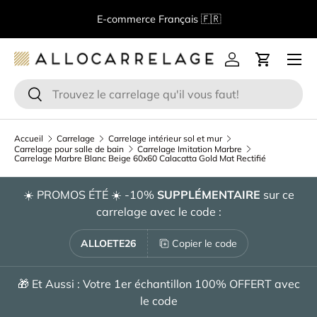
Bienvenue chez Allocarrelage!
Spécialiste de la vente en
Aller au contenu
ligne de carrelage
Menu
Se connecter
Panier
Recherche
Rechercher
Accueil
Carrelage
Carrelage intérieur sol et mur
Carrelage pour salle de bain
Carrelage Imitation Marbre
Carrelage Marbre Blanc Beige 60x60 Calacatta Gold Mat Rectifié
☀️ PROMOS ÉTÉ ☀️ -10%
SUPPLÉMENTAIRE
sur ce
carrelage avec le code :
ALLOETE26
Copier le code
🎁 Et Aussi : Votre 1er échantillon 100% OFFERT avec
le code