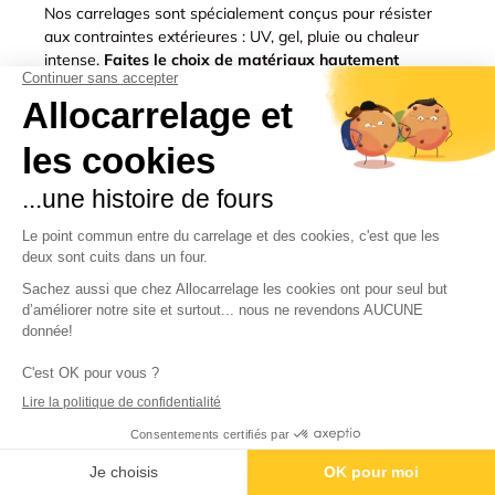
Nos carrelages sont spécialement conçus pour résister
aux contraintes extérieures : UV, gel, pluie ou chaleur
intense.
Faites le choix de matériaux hautement
résistants, capables de préserver leur éclat au fil des
années.
Imaginez une terrasse qui reste impeccable
saison après saison, même après des soirées conviviales
ou des journées ensoleillées.
↑