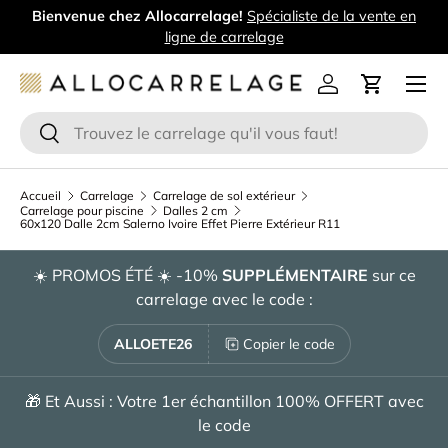
Bienvenue chez Allocarrelage!
Spécialiste de la vente en
Aller au contenu
ligne de carrelage
Menu
Se connecter
Panier
Recherche
Rechercher
Accueil
Carrelage
Carrelage de sol extérieur
Carrelage pour piscine
Dalles 2 cm
60x120 Dalle 2cm Salerno Ivoire Effet Pierre Extérieur R11
☀️ PROMOS ÉTÉ ☀️ -10%
SUPPLÉMENTAIRE
sur ce
carrelage avec le code :
ALLOETE26
Copier le code
🎁 Et Aussi : Votre 1er échantillon 100% OFFERT avec
le code