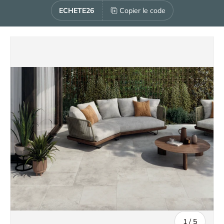
ECHETE26
Copier le code
de
1
/
5