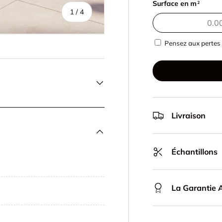
Surface en m
2
de
1
/
4
Pensez aux pertes 
Livraison
Échantillons
La Garantie A