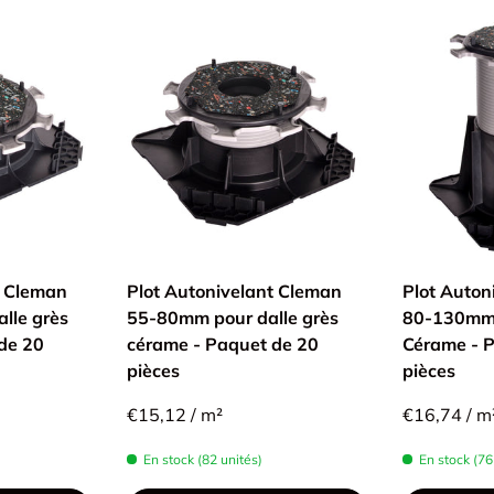
t Cleman
Plot Autonivelant Cleman
Plot Auton
lle grès
55-80mm pour dalle grès
80-130mm 
de 20
cérame - Paquet de 20
Cérame - 
pièces
pièces
€15,12 / m²
€16,74 / m
En stock (82 unités)
En stock (76