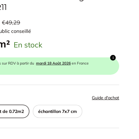
11
€49,29
ublic conseillé
 m²
En stock
i
s sur RDV à partir du
mardi 18 Août 2026
en France
Guide d'achat
t de 0.72m2
échantillon 7x7 cm