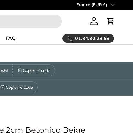
oment la LIVRAISON est OFFERTE à partir de 30m2!
Pays
France (EUR €)
En savoir pl
Se connecter
Panier
FAQ
01.84.80.23.68
E26
Copier le code
Copier le code
le 2cm Betonico Beige