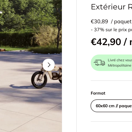
Extérieur R
€30,89
/ paquet
- 37% sur le prix p
€42,90 /
Livré chez vou
Suivant
Métropolitaine
Format
60x60 cm // paque