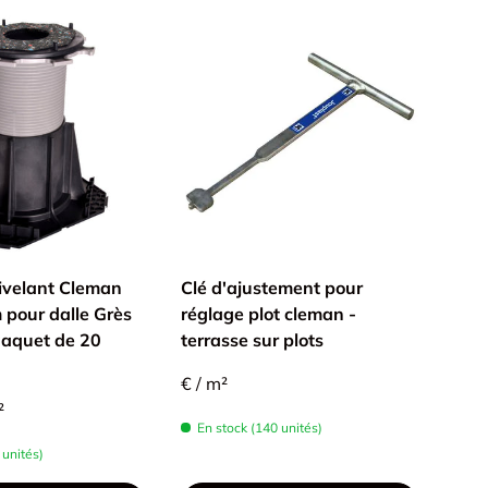
ivelant Cleman
Clé d'ajustement pour
Coll
pour dalle Grès
réglage plot cleman -
Inté
Paquet de 20
terrasse sur plots
60x
€ / m²
€4,3
²
En stock (140 unités)
En 
 unités)