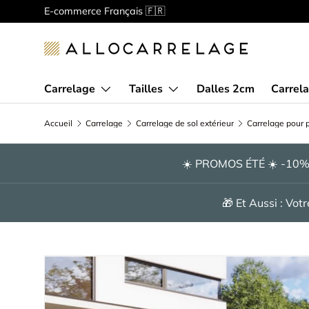
Bienvenue chez Allocarrelage!
Spécialiste de la vente en
Aller au contenu
Carrelage
Tailles
Dalles 2cm
Carrela
Accueil
Carrelage
Carrelage de sol extérieur
Carrelage pour p
☀️ PROMOS ÉTÉ ☀️ -10
🎁 Et Aussi : Vo