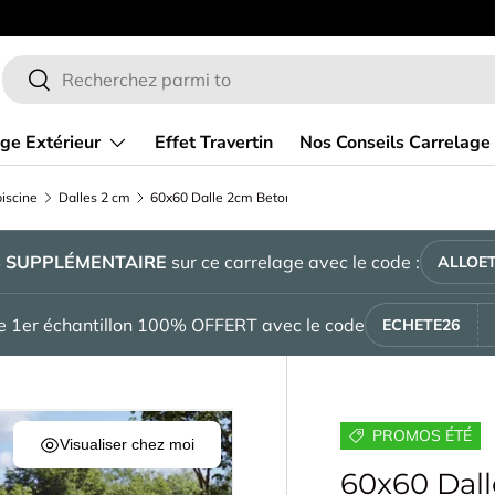
 ligne de carrelage
En ce m
Recherche
Rechercher
ge Extérieur
Effet Travertin
Nos Conseils Carrelage
iscine
Dalles 2 cm
60x60 Dalle 2cm Betonico Beige Extérieur R11
%
SUPPLÉMENTAIRE
sur ce carrelage avec le code :
ALLOET
tre 1er échantillon 100% OFFERT avec le code
ECHETE26
PROMOS ÉTÉ
Visualiser chez moi
60x60 Dal