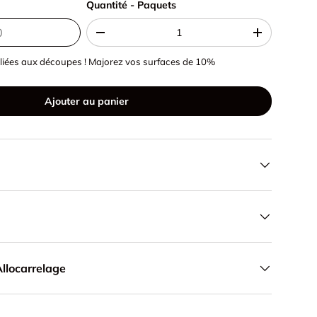
Quantité - Paquets
Quantité - Paquets
-
+
liées aux découpes ! Majorez vos surfaces de 10%
Ajouter au panier
llocarrelage