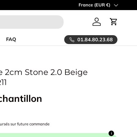
ue chez Allocarrelage!
Spécialiste de la vente en ligne de carrelag
Pays
France (EUR €)
Se connecter
Panier
FAQ
01.84.80.23.68
e 2cm Stone 2.0 Beige
11
chantillon
oursés sur future commande
i