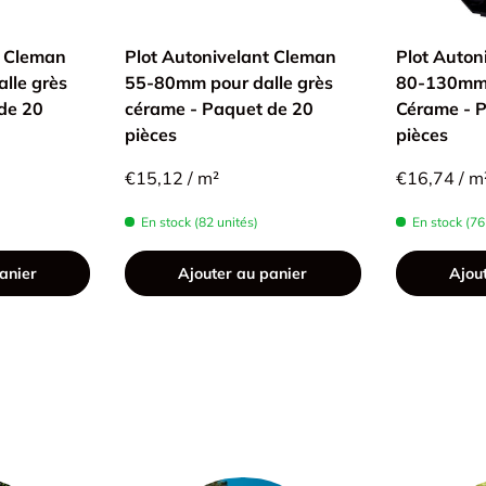
t Cleman
Plot Autonivelant Cleman
Plot Auton
lle grès
55-80mm pour dalle grès
80-130mm 
de 20
cérame - Paquet de 20
Cérame - 
pièces
pièces
€15,12 / m²
€16,74 / m
En stock (82 unités)
En stock (76
anier
Ajouter au panier
Ajou