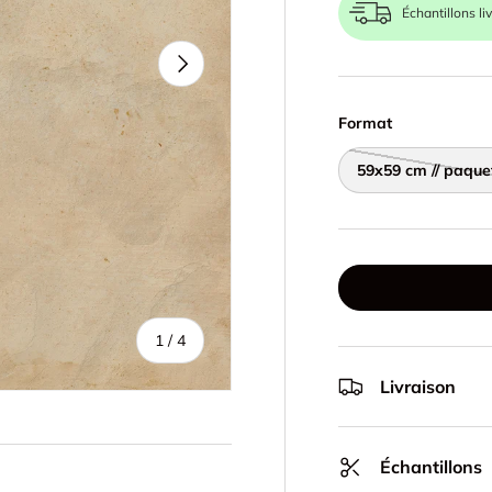
Échantillons li
Suivant
Format
59x59 cm // paque
de
1
/
4
Livraison
Échantillons