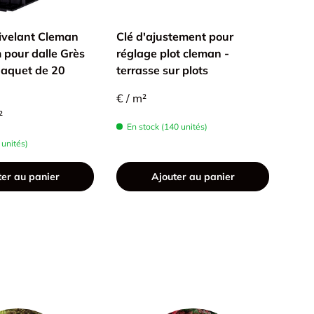
ivelant Cleman
Clé d'ajustement pour
Coll
pour dalle Grès
réglage plot cleman -
Inté
Paquet de 20
terrasse sur plots
60x
€ / m²
€4,3
²
En stock (140 unités)
En 
 unités)
ter au panier
Ajouter au panier