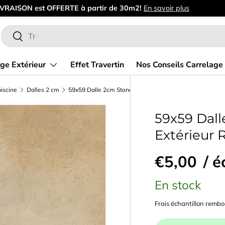
Bienven
Recherche
Rechercher
ge Extérieur
Effet Travertin
Nos Conseils Carrelage
iscine
Dalles 2 cm
59x59 Dalle 2cm Stone 2.0 Beige Extérieur R11
59x59 Dall
Extérieur R
€5,00
/ é
En stock
Frais échantillon remb