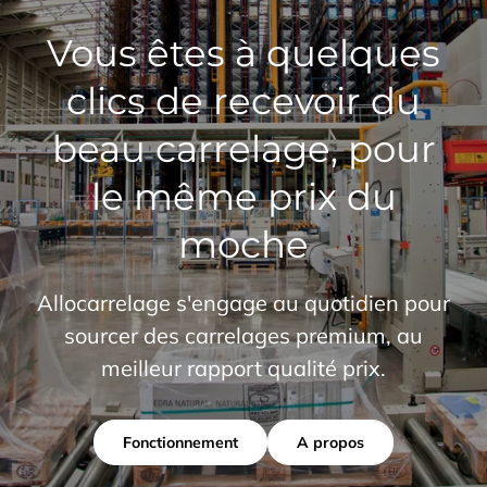
Vous êtes à quelques
clics de recevoir du
beau carrelage, pour
le même prix du
moche
Allocarrelage s'engage au quotidien pour
sourcer des carrelages premium, au
meilleur rapport qualité prix.
Fonctionnement
A propos