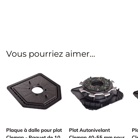
Vous pourriez aimer...
Plaque à dalle pour plot
Plot Autonivelant
Pl
Cleman - Paquet de 10
Cleman 40-55 mm pour
Cl