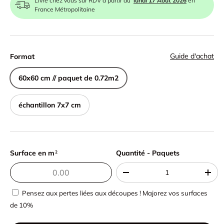
Livré chez vous sur RDV à partir du
lundi 17 Août 2026
en
France Métropolitaine
Guide d'achat
Format
60x60 cm // paquet de 0.72m2
échantillon 7x7 cm
Surface en m
Quantité - Paquets
Quantité - Paquets
2
-
+
Pensez aux pertes liées aux découpes ! Majorez vos surfaces
de 10%