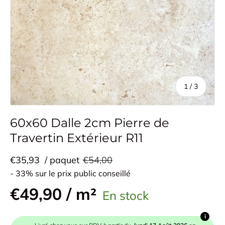
de
1
/
3
60x60 Dalle 2cm Pierre de
Travertin Extérieur R11
€35,93
/ paquet
€54,00
- 33% sur le prix public conseillé
€49,90 / m²
En stock
i