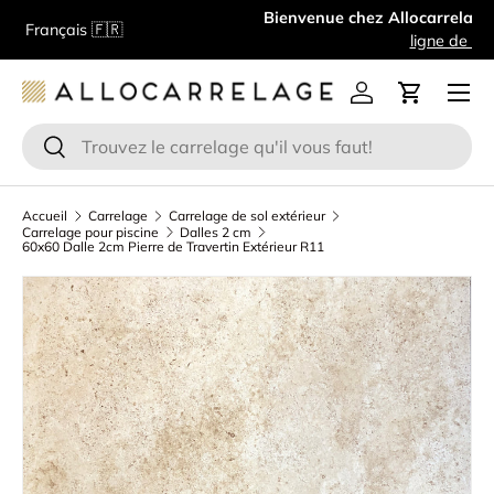
Bienvenue chez Allocarrelage!
Spécialiste de la vente en
Aller au contenu
ligne de carrelage
Menu
Se connecter
Panier
Recherche
Rechercher
Accueil
Carrelage
Carrelage de sol extérieur
Carrelage pour piscine
Dalles 2 cm
60x60 Dalle 2cm Pierre de Travertin Extérieur R11