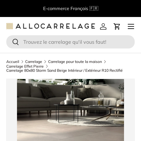
B
E-commerce Français 🇫🇷
Aller au contenu
Menu
Se connecter
Panier
Recherche
Rechercher
Accueil
Carrelage
Carrelage pour toute la maison
Carrelage Effet Pierre
Carrelage 80x80 Storm Sand Beige Intérieur / Extérieur R10 Rectifié