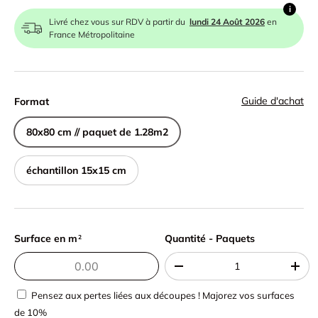
i
Livré chez vous sur RDV à partir du
lundi 24 Août 2026
en
France Métropolitaine
Guide d'achat
Format
80x80 cm // paquet de 1.28m2
échantillon 15x15 cm
Surface en m
Quantité - Paquets
Quantité - Paquets
2
-
+
Pensez aux pertes liées aux découpes ! Majorez vos surfaces
de 10%