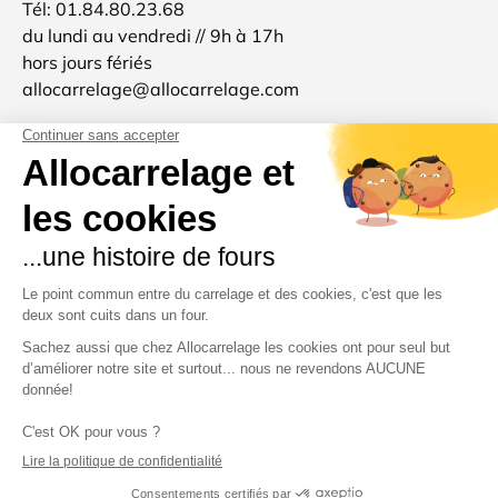
Tél: 01.84.80.23.68
du lundi au vendredi // 9h à 17h
hors jours fériés
allocarrelage@allocarrelage.com
SIREN: 511801904
TVA: FR96511801904
Allocarrelage est une marque française 🐓
d'inspiration italienne 🍝
Merci pour votre confiance et à très bientôt :-)
Moyens de paiement acceptés
Pays
France (EUR €)