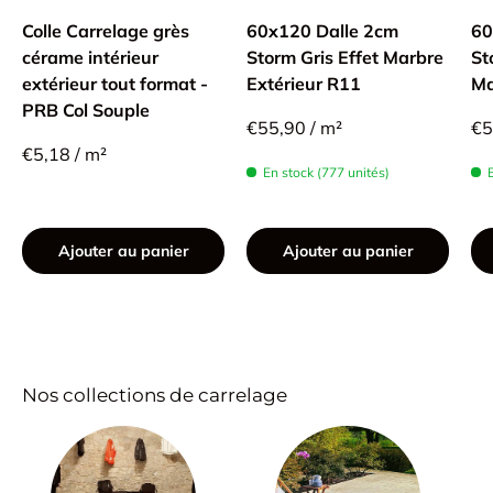
Colle Carrelage grès
60x120 Dalle 2cm
60
cérame intérieur
Storm Gris Effet Marbre
St
extérieur tout format -
Extérieur R11
Ma
PRB Col Souple
€55,90 / m²
€5
€5,18 / m²
En stock (777 unités)
Ajouter au panier
Ajouter au panier
Nos collections de carrelage