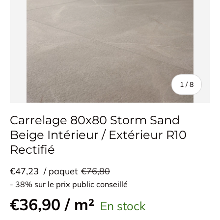
de
1
/
8
Carrelage 80x80 Storm Sand
Beige Intérieur / Extérieur R10
Rectifié
€47,23
/ paquet
€76,80
- 38% sur le prix public conseillé
€36,90 / m²
En stock