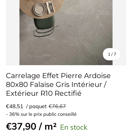
de
1
/
7
Carrelage Effet Pierre Ardoise
80x80 Falaise Gris Intérieur /
Extérieur R10 Rectifié
€48,51
/ paquet
€76,67
- 36% sur le prix public conseillé
€37,90 / m²
En stock