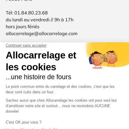
Tél: 01.84.80.23.68
du lundi au vendredi // 9h à 17h
hors jours fériés
allocarrelage@allocarrelage.com
SIREN: 511801904
TVA: FR96511801904
Allocarrelage est une marque française 🐓
d'inspiration italienne 🍝
Merci pour votre confiance et à très bientôt :-)
Moyens de paiement acceptés
Pays
France (EUR €)