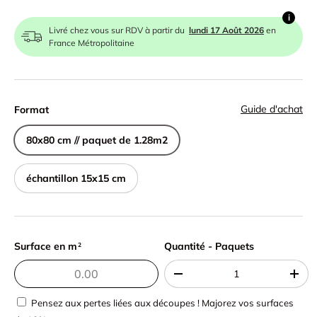
i
Livré chez vous sur RDV à partir du
lundi 17 Août 2026
en
France Métropolitaine
Guide d'achat
Format
80x80 cm // paquet de 1.28m2
échantillon 15x15 cm
Surface en m
Quantité - Paquets
Quantité - Paquets
2
-
+
Pensez aux pertes liées aux découpes ! Majorez vos surfaces