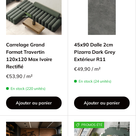
Carrelage Grand
45x90 Dalle 2cm
Format Travertin
Pizarra Dark Grey
120x120 Max Ivoire
Extérieur R11
Rectifié
€49,90 / m²
€53,90 / m²
En stock (24 unités)
En stock (220 unités)
Ajouter au panier
Ajouter au panier
PROMOS ÉTÉ