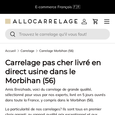
B
E-commerce Français 🇫🇷
Aller au contenu
Menu
Se connecter
Panier
Recherche
Rechercher
Accueil
Carrelage
Carrelage Morbihan (56)
Carrelage pas cher livré en
direct usine dans le
Morbihan (56)
Amis Breizhads, voici du carrelage de grande qualité,
sélectionné pour vous par nos experts, livré en 5 jours ouvrés
dans toute la France, y compris dans le Morbihan (56).
La particularité de nos carrelages? Ils sont tous en premier
choix garanti, au rapport qualité prix exceptionnel et aux