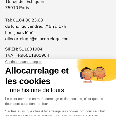
16 rue de l'Echiquier
75010 Paris
Tél: 01.84.80.23.68
du lundi au vendredi // 9h à 17h
hors jours fériés
allocarrelage@allocarrelage.com
SIREN: 511801904
TVA: FR96511801904
Allocarrelage est une marque française 🐓
d'inspiration italienne 🍝
Merci pour votre confiance et à très bientôt :-)
Moyens de paiement acceptés
Pays