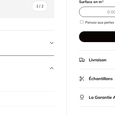
Surface en m
2
de
1
/
2
Pensez aux pertes 
Livraison
Échantillons
La Garantie A