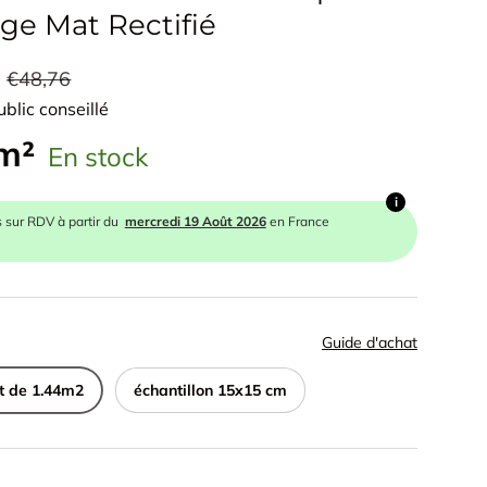
ge Mat Rectifié
€48,76
ublic conseillé
 m²
En stock
i
s sur RDV à partir du
mercredi 19 Août 2026
en France
Guide d'achat
t de 1.44m2
échantillon 15x15 cm