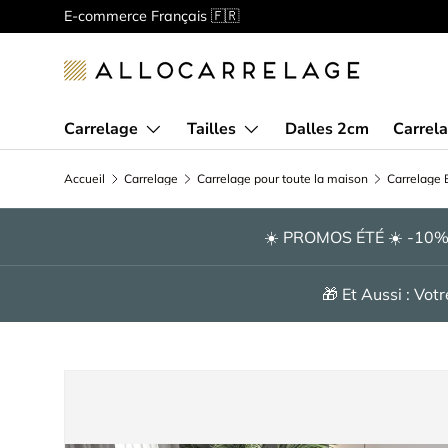
Bienvenue chez Allocarrelage!
Spécialiste de la vente en
Aller au contenu
Carrelage
Tailles
Dalles 2cm
Carrela
Accueil
Carrelage
Carrelage pour toute la maison
Carrelage E
☀️ PROMOS ÉTÉ ☀️ -10
🎁 Et Aussi : Vo