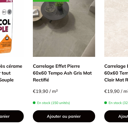
rès cérame
Carrelage Effet Pierre
Carrelage E
r tout
60x60 Tempo Ash Gris Mat
60x60 Tem
 Souple
Rectifié
Clair Mat R
€19,90 / m²
€19,90 / m
En stock (150 unités)
En stock (32
anier
Ajouter au panier
Ajou