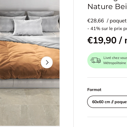
Nature Bei
€28,66
/ paquet
- 41% sur le prix p
€19,90 /
Livré chez vou
Suivant
Métropolitaine
Format
60x60 cm // paque