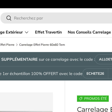
 ligne de carrelage
En ce moment
Recherche
Rechercher
ge Extérieur
Effet Travertin
Nos Conseils Carrelage
ffet Pierre
Carrelage Effet Pierre 60x60 Tempo Nature Beige Mat Rectifié
%
SUPPLÉMENTAIRE
sur ce carrelage avec le code :
ALLOET
tre 1er échantillon 100% OFFERT avec le code
ECHETE26
PROMOS ÉTÉ
Carrelage 