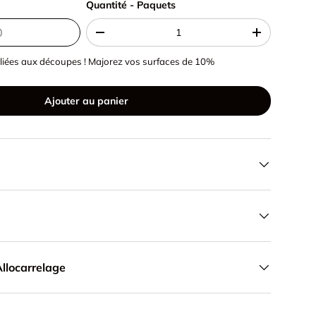
Quantité - Paquets
Quantité - Paquets
-
+
liées aux découpes ! Majorez vos surfaces de 10%
Ajouter au panier
llocarrelage