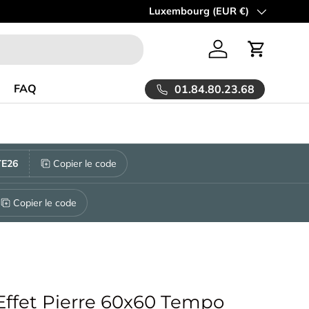
 la LIVRAISON est OFFERTE à partir de 30m2!
Pays
Luxembourg (EUR €)
En savoir plus
Se connecter
Panier
FAQ
01.84.80.23.68
E26
Copier le code
Copier le code
Effet Pierre 60x60 Tempo