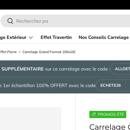
 ligne de carrelage
En ce moment
Recherche
Rechercher
ge Extérieur
Effet Travertin
Nos Conseils Carrelage
ffet Pierre
Carrelage Grand Format 100x100 Tempo Cotton Beige Clair Rectifié
%
SUPPLÉMENTAIRE
sur ce carrelage avec le code :
ALLOET
tre 1er échantillon 100% OFFERT avec le code
ECHETE26
PROMOS ÉTÉ
Carrelage