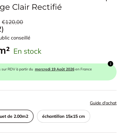
ge Clair Rectifié
€120,00
e
2
ublic conseillé
 m²
En stock
i
s sur RDV à partir du
mercredi 19 Août 2026
en France
Guide d'achat
uet de 2.00m2
échantillon 15x15 cm