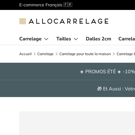
Bienvenue chez Allocarrelage!
Spécialiste de la vente en
Aller au contenu
Carrelage
Tailles
Dalles 2cm
Carrela
Accueil
Carrelage
Carrelage pour toute la maison
Carrelage E
☀️ PROMOS ÉTÉ ☀️ -10
🎁 Et Aussi : Vo