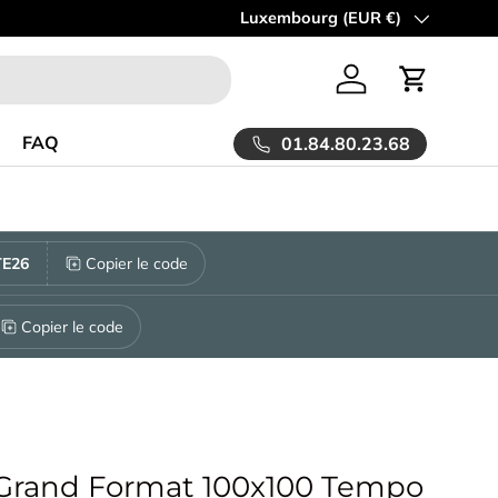
 la LIVRAISON est OFFERTE à partir de 30m2!
Pays
Luxembourg (EUR €)
En savoir plus
Se connecter
Panier
FAQ
01.84.80.23.68
E26
Copier le code
Copier le code
 Grand Format 100x100 Tempo