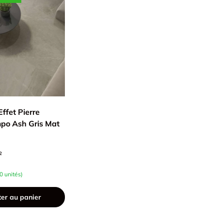
ffet Pierre
po Ash Gris Mat
²
0 unités)
ter au panier