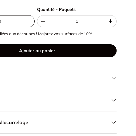
Quantité - Paquets
Quantité - Paquets
-
+
liées aux découpes ! Majorez vos surfaces de 10%
Ajouter au panier
llocarrelage