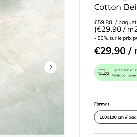
Cotton Bei
€59,80
/ paquet
Prix unitair
€29,90
/
m
- 50% sur le prix p
€29,90 /
Suivant
Livré chez vou
Métropolitaine
Format
100x100 cm // paq