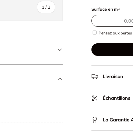
de
1
/
2
Surface en m
2
Pensez aux pertes 
Livraison
Échantillons
La Garantie A