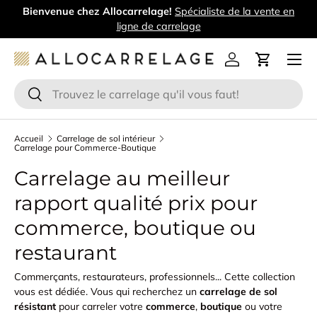
Bienvenue chez Allocarrelage!
Spécialiste de la vente en
Aller au contenu
ligne de carrelage
Menu
Se connecter
Panier
Recherche
Rechercher
Accueil
Carrelage de sol intérieur
Carrelage pour Commerce-Boutique
Carrelage au meilleur
rapport qualité prix pour
commerce, boutique ou
restaurant
Commerçants, restaurateurs, professionnels... Cette collection
vous est dédiée. Vous qui recherchez un
carrelage de sol
résistant
pour carreler votre
commerce
,
boutique
ou votre