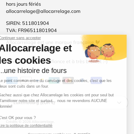
hors jours fériés
allocarrelage@allocarrelage.com
SIREN: 511801904
TVA: FR96511801904
Allocarrelage est une marque française 🐓
d'inspiration italienne 🍝
Merci pour votre confiance et à très bientôt :-)
Moyens de paiement acceptés
Pays
Luxembourg (EUR €)
Crédits
© 2026
Allocarrelage
.