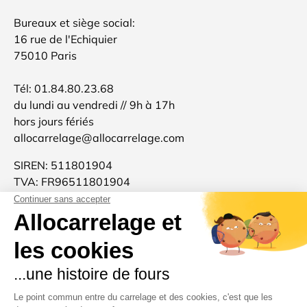
Bureaux et siège social:
16 rue de l'Echiquier
75010 Paris
Tél: 01.84.80.23.68
du lundi au vendredi // 9h à 17h
hors jours fériés
allocarrelage@allocarrelage.com
SIREN: 511801904
TVA: FR96511801904
Allocarrelage est une marque française 🐓
d'inspiration italienne 🍝
Merci pour votre confiance et à très bientôt :-)
Moyens de paiement acceptés