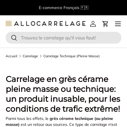
B
E-commerce Français 🇫🇷
Aller au contenu
Menu
Se connecter
Panier
Recherche
Rechercher
Accueil
Carrelage
Carrelage Technique (Pleine Masse)
Carrelage en grès cérame
pleine masse ou technique:
un produit inusable, pour les
conditions de trafic extrême!
Parmi tous les effets, le
grès cérame technique (ou pleine
masse)
est un retour aux sources. Ce type de carrelage n'est