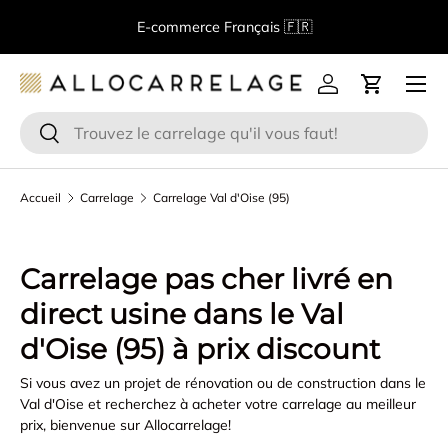
B
E-commerce Français 🇫🇷
Aller au contenu
Menu
Se connecter
Panier
Recherche
Rechercher
Accueil
Carrelage
Carrelage Val d'Oise (95)
Carrelage pas cher
livré en
direct usine dans le Val
d'Oise
(95) à prix discount
Si vous avez un projet de rénovation ou de construction dans le
Val d'Oise et recherchez à acheter votre carrelage au meilleur
prix, bienvenue sur Allocarrelage!