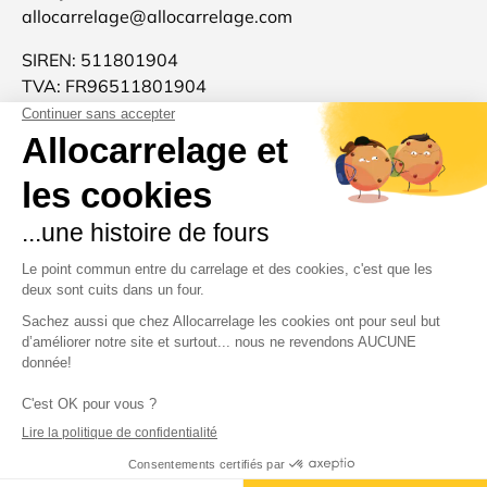
allocarrelage@allocarrelage.com
SIREN: 511801904
TVA: FR96511801904
Allocarrelage est une marque française 🐓
d'inspiration italienne 🍝
Merci pour votre confiance et à très bientôt :-)
Moyens de paiement acceptés
Pays
Luxembourg (EUR €)
Crédits
© 2026
Allocarrelage
.