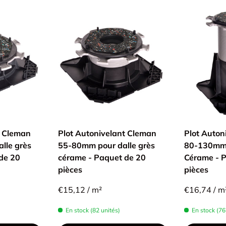
t Cleman
Plot Autonivelant Cleman
Plot Auton
lle grès
55-80mm pour dalle grès
80-130mm 
de 20
cérame - Paquet de 20
Cérame - 
pièces
pièces
€15,12 / m²
€16,74 / m
En stock (82 unités)
En stock (76