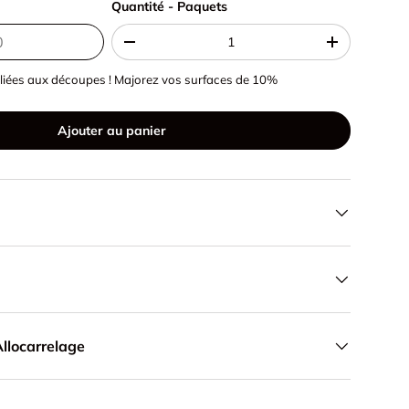
Quantité - Paquets
Quantité - Paquets
-
+
liées aux découpes ! Majorez vos surfaces de 10%
Ajouter au panier
llocarrelage