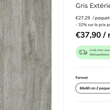
Gris Extéri
€27,29
/ paquet
- 32% sur le prix p
€37,90 /
Livré chez vou
Métropolitaine
Format
60x60 cm // paque