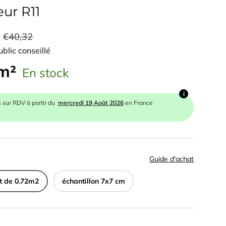
eur R11
€40,32
ublic conseillé
 m²
En stock
i
s sur RDV à partir du
mercredi 19 Août 2026
en France
Guide d'achat
t de 0.72m2
échantillon 7x7 cm