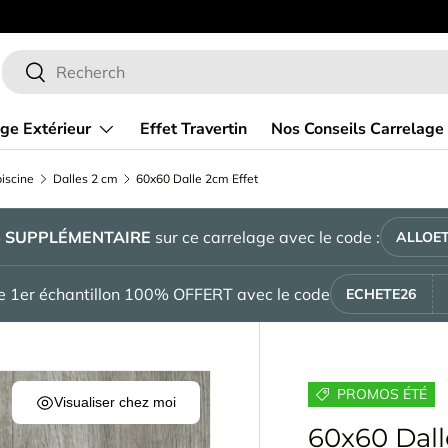
 vente en ligne de carrelage
En ce
Recherche
Rechercher
ge Extérieur
Effet Travertin
Nos Conseils Carrelage
iscine
Dalles 2 cm
60x60 Dalle 2cm Effet Bois GMP 700 Gris Extérieur R11
%
SUPPLÉMENTAIRE
sur ce carrelage avec le code :
ALLOET
tre 1er échantillon 100% OFFERT avec le code
ECHETE26
PROMOS ÉTÉ
Visualiser chez moi
60x60 Dal