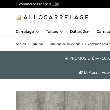
Bienvenue chez Allocarrelage!
Spécialiste de la
Aller au contenu
Carrelage
Tailles
Dalles 2cm
Carrela
Accueil
Carrelage
Carrelage de sol extérieur
Carrelage pour p
☀️ PROMOS ÉTÉ ☀️ -10
🎁 Et Aussi : Vo