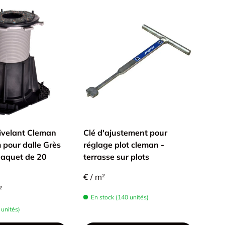
ivelant Cleman
Clé d'ajustement pour
Coll
pour dalle Grès
réglage plot cleman -
Inté
Paquet de 20
terrasse sur plots
60x
€ / m²
€4,3
²
En stock (140 unités)
En 
 unités)