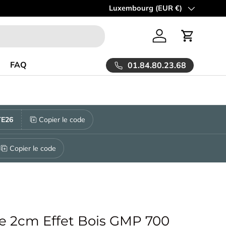
 moment la LIVRAISON est OFFERTE à partir de 30m2!
Pays
Luxembourg (EUR €)
En savoir 
Se connecter
Panier
FAQ
01.84.80.23.68
E26
Copier le code
Copier le code
le 2cm Effet Bois GMP 700