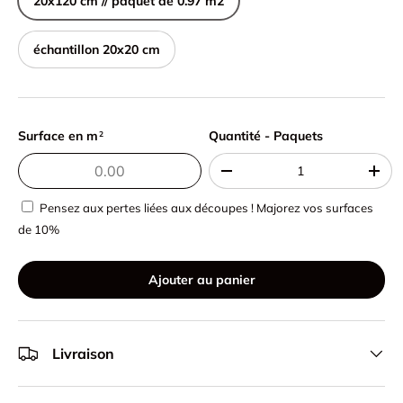
20x120 cm // paquet de 0.97 m2
échantillon 20x20 cm
Surface en m
Quantité - Paquets
Quantité - Paquets
2
-
+
Pensez aux pertes liées aux découpes ! Majorez vos surfaces
de 10%
Ajouter au panier
Livraison