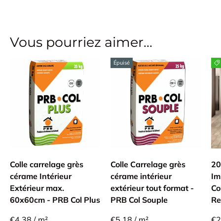
Vous pourriez aimer...
Épuisé
Colle carrelage grès
Colle Carrelage grès
20
cérame Intérieur
cérame intérieur
Im
Extérieur max.
extérieur tout format -
Co
60x60cm - PRB Col Plus
PRB Col Souple
Re
€4,38 / m²
€5,18 / m²
€2