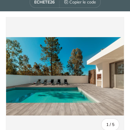
ECHETE26
Copier le code
de
1
/
5