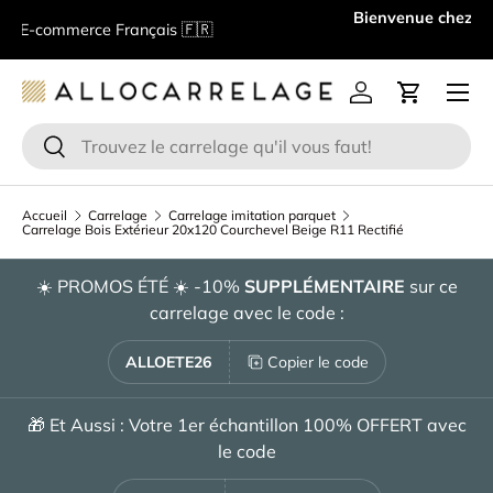
B
E-commerce Français 🇫🇷
Aller au contenu
Menu
Se connecter
Panier
Recherche
Rechercher
Accueil
Carrelage
Carrelage imitation parquet
Carrelage Bois Extérieur 20x120 Courchevel Beige R11 Rectifié
☀️ PROMOS ÉTÉ ☀️ -10%
SUPPLÉMENTAIRE
sur ce
carrelage avec le code :
ALLOETE26
Copier le code
🎁 Et Aussi : Votre 1er échantillon 100% OFFERT avec
le code