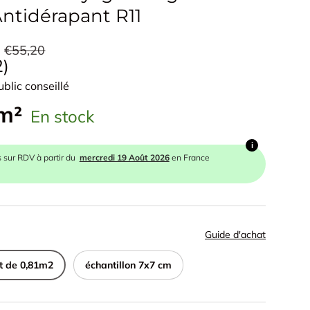
Antidérapant R11
€55,20
e
2
ublic conseillé
 m²
En stock
i
s sur RDV à partir du
mercredi 19 Août 2026
en France
Guide d'achat
t de 0,81m2
échantillon 7x7 cm