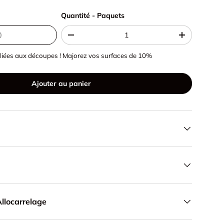
Quantité - Paquets
Quantité - Paquets
-
+
liées aux découpes ! Majorez vos surfaces de 10%
Ajouter au panier
llocarrelage