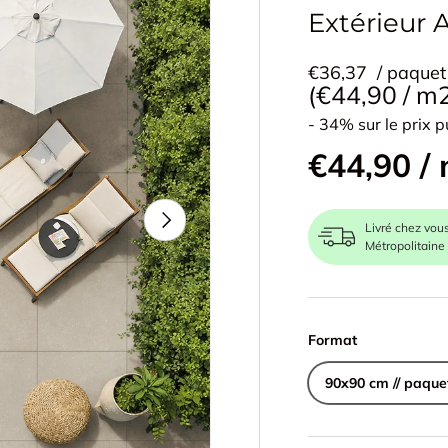
Extérieur 
€36,37
/ paquet
Prix unitair
€44,90
/
m
- 34% sur le prix p
€44,90 /
Suivant
Livré chez vou
Métropolitaine
Format
90x90 cm // paque