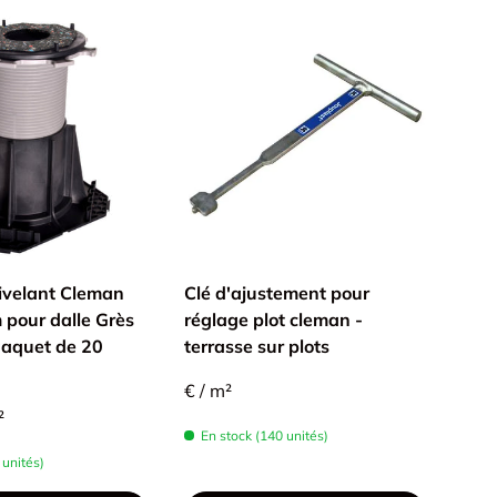
Épu
ivelant Cleman
Clé d'ajustement pour
Coll
pour dalle Grès
réglage plot cleman -
inté
Paquet de 20
terrasse sur plots
form
€ / m²
€5,1
²
En stock (140 unités)
 unités)