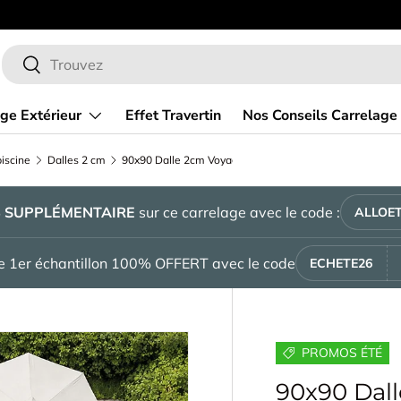
Bienvenue ch
Recherche
Rechercher
ge Extérieur
Effet Travertin
Nos Conseils Carrelage
iscine
Dalles 2 cm
90x90 Dalle 2cm Voyager Beige Crème Extérieur Antidérapant R11
%
SUPPLÉMENTAIRE
sur ce carrelage avec le code :
ALLOET
tre 1er échantillon 100% OFFERT avec le code
ECHETE26
PROMOS ÉTÉ
90x90 Dal