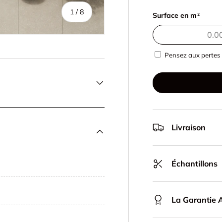
de
1
/
8
Surface en m
2
Pensez aux pertes 
Livraison
Échantillons
La Garantie A