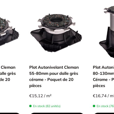
t Cleman
Plot Autonivelant Cleman
Plot Auton
lle grès
55-80mm pour dalle grès
80-130mm 
de 20
cérame - Paquet de 20
Cérame - 
pièces
pièces
€15,12 / m²
€16,74 / m
En stock (82 unités)
En stock (76