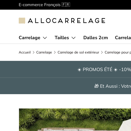
E-commerce Français 🇫🇷
Aller au contenu
Carrelage
Tailles
Dalles 2cm
Carrela
Accueil
Carrelage
Carrelage de sol extérieur
Carrelage pour p
☀️ PROMOS ÉTÉ ☀️ -10
🎁 Et Aussi : Vo