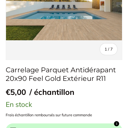
de
1
/
7
Carrelage Parquet Antidérapant
20x90 Feel Gold Extérieur R11
€5,00
/ échantillon
En stock
Frais échantillon remboursés sur future commande
i