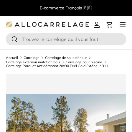
Bienvenue chez Allocarrelage!
Spécialiste de la vente en
Aller au contenu
ligne de carrelage
Menu
Se connecter
Panier
Recherche
Rechercher
Accueil
Carrelage
Carrelage de sol extérieur
Carrelage extérieur imitation bois
Carrelage pour piscine
Carrelage Parquet Antidérapant 20x90 Feel Gold Extérieur R11