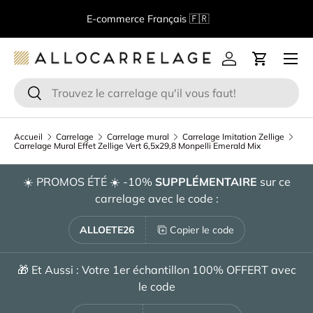
B
E-commerce Français 🇫🇷
Aller au contenu
Menu
Se connecter
Panier
Recherche
Rechercher
Accueil
Carrelage
Carrelage mural
Carrelage Imitation Zellige
Carrelage Mural Effet Zellige Vert 6,5x29,8 Monpelli Emerald Mix
☀️ PROMOS ÉTÉ ☀️ -10%
SUPPLÉMENTAIRE
sur ce
carrelage avec le code :
ALLOETE26
Copier le code
🎁 Et Aussi : Votre 1er échantillon 100% OFFERT avec
le code