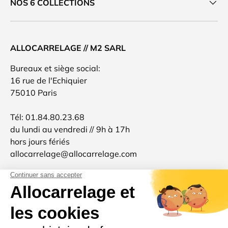
NOS 6 COLLECTIONS
ALLOCARRELAGE // M2 SARL
Bureaux et siège social:
16 rue de l'Echiquier
75010 Paris
Tél: 01.84.80.23.68
du lundi au vendredi // 9h à 17h
hors jours fériés
allocarrelage@allocarrelage.com
SIREN: 511801904
TVA: FR96511801904
Allocarrelage est une marque française 🐓
d'inspiration italienne 🍝