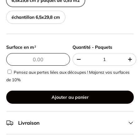
6,5x29,8 cm // paquet de 0,93 m2
échantillon 6,5x29,8 cm
Surface en m
Quantité - Paquets
Quantité - Paquets
2
-
+
Pensez aux pertes liées aux découpes ! Majorez vos surfaces
de 10%
Ajouter au panier
Livraison