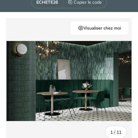
ECHETE26
Copier le code
Visualiser chez moi
de
1
/
11