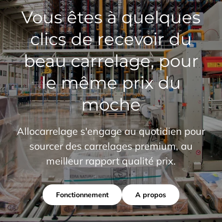
Vous êtes à quelques
clics de recevoir du
beau carrelage, pour
le même prix du
moche
Allocarrelage s'engage au quotidien pour
sourcer des carrelages premium, au
meilleur rapport qualité prix.
Fonctionnement
A propos