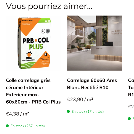
Vous pourriez aimer...
Colle carrelage grès
Carrelage 60x60 Ares
Ca
cérame Intérieur
Blanc Rectifié R10
Ta
Extérieur max.
R
€23,90 / m²
60x60cm - PRB Col Plus
€2
En stock (17 unités)
€4,38 / m²
En stock (257 unités)