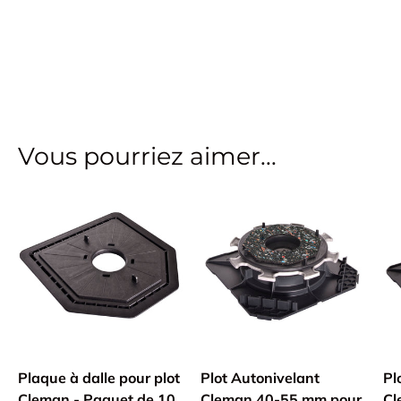
Vous pourriez aimer...
Plaque à dalle pour plot
Plot Autonivelant
Pl
Cleman - Paquet de 10
Cleman 40-55 mm pour
Cl