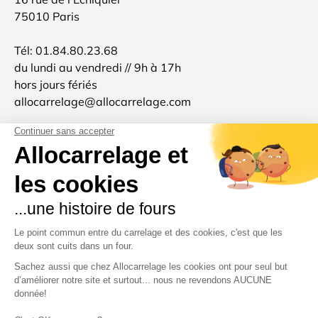
75010 Paris
Tél: 01.84.80.23.68
du lundi au vendredi // 9h à 17h
hors jours fériés
allocarrelage@allocarrelage.com
SIREN: 511801904
TVA: FR96511801904
Allocarrelage est une marque française 🐓
d'inspiration italienne 🍝
Merci pour votre confiance et à très bientôt :-)
Moyens de paiement acceptés
Pays