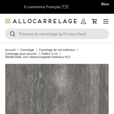
B
E-commerce Français 🇫🇷
Aller au contenu
Menu
Se connecter
Panier
Recherche
Rechercher
Accueil
Carrelage
Carrelage de sol extérieur
Carrelage pour piscine
Dalles 2 cm
59x59 Dalle 2cm Wood Graphite Extérieur R11