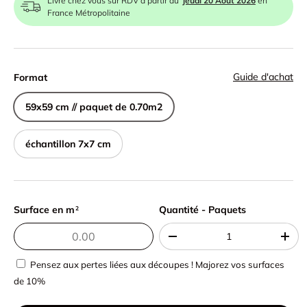
Livré chez vous sur RDV à partir du
jeudi 20 Août 2026
en
France Métropolitaine
Guide d'achat
Format
59x59 cm // paquet de 0.70m2
échantillon 7x7 cm
Surface en m
Quantité - Paquets
Quantité - Paquets
2
-
+
Pensez aux pertes liées aux découpes ! Majorez vos surfaces
de 10%