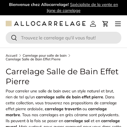
Bienvenue chez Allocarrelage!
Spécialiste de la vente en
Aller au contenu
ligne de carrelage
Menu
Se connecter
Panier
Recherche
Rechercher
Accueil
Carrelage pour salle de bain
Carrelage Salle de Bain Effet Pierre
Carrelage Salle de Bain Effet
Pierre
Pour carreler une salle de bain avec un style naturel et brut,
rien de tel qu'un
carrelage salle de bain effet pierre
. Dans
cette collection, vous trouverez nos propositions de carrelage
effet pierre ardoisée,
carrelage travertin
ou
carrelage
marbre
. Tous nos carrelages en grès cérame sont polyvalents.
Ils peuvent à la fois se poser en
carrelage sol
et en
carrelage
mural
. Mais surtout, nous avons regroupé pour vous dans cette