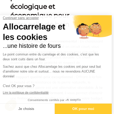
écologique et
économique pour
votre salle de bain
Réduction de l'impact environnemental
: En choisissant
un carrelage effet pierre fabriqué en circuit court, vous
contribuez à la préservation des ressources naturelles
tout en bénéficiant d’un produit durable. Ce choix
écoresponsable allie praticité et respect de
l'environnement, tout en soutenant les industries locales.
Un rapport qualité-prix exceptionnel
: Offrant à la fois
la beauté et la résistance de la pierre naturelle, le
carrelage effet pierre est une alternative abordable.
À la
fois économique et performant
, il vous permet d’obtenir
une finition de haute qualité sans dépasser votre budget.