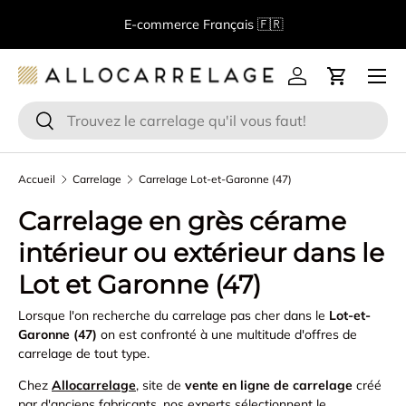
B
E-commerce Français 🇫🇷
Aller au contenu
Menu
Se connecter
Panier
Recherche
Rechercher
Accueil
Carrelage
Carrelage Lot-et-Garonne (47)
Carrelage en grès cérame
intérieur ou extérieur dans le
Lot et Garonne (47)
Lorsque l'on recherche du carrelage pas cher dans le
Lot-et-
Garonne (47)
on est confronté à une multitude d'offres de
carrelage de tout type.
Chez
Allocarrelage
, site de
vente en ligne de carrelage
créé
par d'anciens fabricants, nos experts sélectionnent le