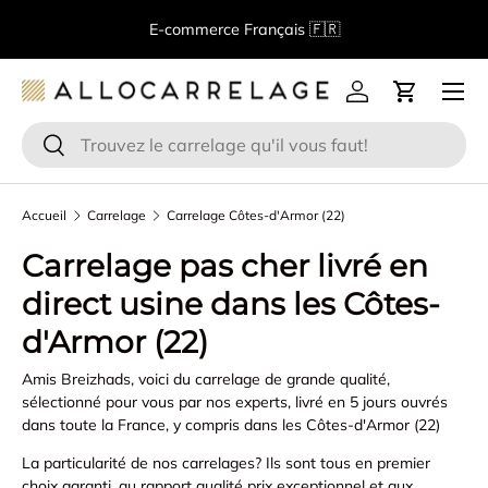
B
E-commerce Français 🇫🇷
Aller au contenu
Menu
Se connecter
Panier
Recherche
Rechercher
Accueil
Carrelage
Carrelage Côtes-d'Armor (22)
Carrelage pas cher livré en
direct usine dans les Côtes-
d'Armor (22)
Amis Breizhads, voici du carrelage de grande qualité,
sélectionné pour vous par nos experts, livré en 5 jours ouvrés
dans toute la France, y compris dans les Côtes-d'Armor (22)
La particularité de nos carrelages? Ils sont tous en premier
choix garanti, au rapport qualité prix exceptionnel et aux