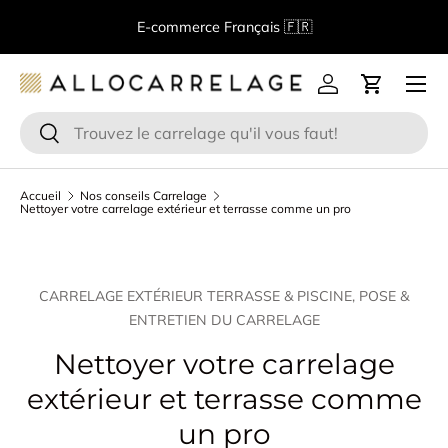
Bienvenue chez Allocarrelage!
Spécialiste de la vente en
Aller au contenu
ligne de carrelage
Menu
Se connecter
Panier
Recherche
Rechercher
Accueil
Nos conseils Carrelage
Nettoyer votre carrelage extérieur et terrasse comme un pro
CARRELAGE EXTÉRIEUR TERRASSE & PISCINE,
POSE &
ENTRETIEN DU CARRELAGE
Nettoyer votre carrelage
extérieur et terrasse comme
un pro