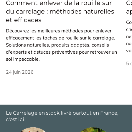
Comment enlever de la rouille sur
C
du carrelage : méthodes naturelles
a
et efficaces
Co
ch
Découvrez les meilleures méthodes pour enlever
ne
efficacement les taches de rouille sur le carrelage.
no
Solutions naturelles, produits adaptés, conseils
vo
d'experts et astuces préventives pour retrouver un
sol impeccable.
5 
24 juin 2026
Le Carrelage en stock livré partout en France,
c'est ici !