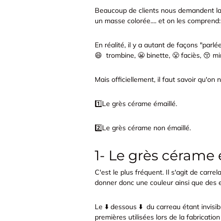
Beaucoup de clients nous demandent la d
un masse colorée.... et on les comprend: i
En réalité, il y a autant de façons "par
😄 trombine, 😬 binette, 😤 faciès, 😚 minoi
Mais officiellement, il faut savoir qu'o
1️⃣Le grès cérame émaillé.
2️⃣Le grès cérame non émaillé.
1- Le grès cérame 
C'est le plus fréquent. Il s'agit de car
donner donc une couleur ainsi que des e
Le ⬇️ dessous ⬇️ du carreau étant invisib
premières utilisées lors de la fabrication