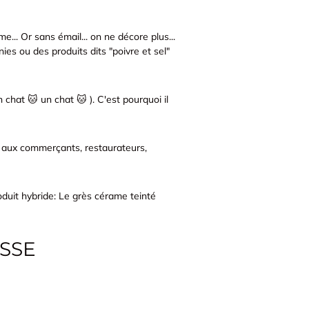
... Or sans émail... on ne décore plus...
ies ou des produits dits "poivre et sel"
n chat 🐱 un chat 🐱 ). C'est pourquoi il
 aux commerçants, restaurateurs,
oduit hybride: Le grès cérame teinté
ASSE