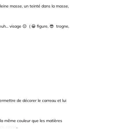
pleine masse, un teinté dans la masse,
euh... visage 😐
( 😀 figure, 😎 trogne,
ermettre de décorer le carreau et lui
ir la même couleur que les matières
anc cassé
.