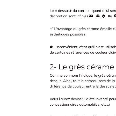
Le ⬆️ dessus⬆️ du carreau quant à lui sera
décoration sont infinies 🏰 🏯 🏠 🏡 🏣 
✅ L'avantage du grès cérame émaillé c'e
esthétiques possibles.
⛔️ L'inconvénient, c'est qu'il n'est utili
de certaines références de couleur cla
2- Le grès cérame
Comme son nom l'indique, le grès cérame
dessus. Ainsi, tout le carreau sera de 
différence de couleur entre le dessus et
Vous l'aurez deviné: il a été inventé po
concessionnaires automobiles, etc...)