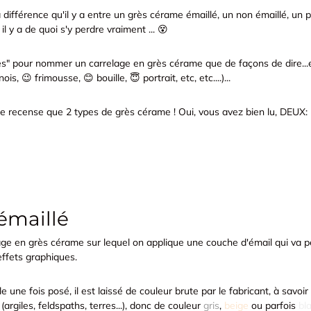
ifférence qu'il y a entre un grès cérame émaillé, un non émaillé, un 
l y a de quoi s'y perdre vraiment ... 😵
lées" pour nommer un carrelage en grès cérame que de façons de dire...
s, 😉 frimousse, 😊 bouille, 😇 portrait, etc, etc....)...
n ne recense que 2 types de grès cérame ! Oui, vous avez bien lu, DEUX:
émaillé
relage en grès cérame sur lequel on applique une couche d'émail qui va p
ffets graphiques.
le une fois posé, il est laissé de couleur brute par le fabricant, à savo
 (argiles, feldspaths, terres...), donc de couleur
gris
,
beige
ou parfois
bl