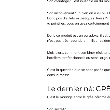
Son avantage? Il est inusable ou du moin
Son inconvénient? Eh bien on a vu plus h
Donc pas d'effets esthétiques: finies l'i
(à pointillés, vous en avez certainemen
Donc ce produit est un paradoxe: il est pa
n'est pas très répandu en milieu résident
Mais alors, comment combiner résistan
hoteliers, professionnels au sens large,
C'est la question que se sont posés quel
dans la masse.
Le dernier né: 
C'est le mariage entre le grès cérame ém
Son secret?