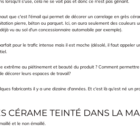
s lorsqu'il s'use, cela ne se voit pas et donc ce n'est pas gênant.
aut que c'est l'émail qui permet de décorer un carrelage en grès cérame
mitation pierre, béton ou parquet. Ici, on aura seulement des couleurs un
t déjà vu au sol d'un concessionnaire automobile par exemple).
rfait pour le trafic intense mais il est moche (désolé, il faut appeler u
iel.
ce extrême au piétinement et beauté du produit ? Comment permettre
 de décorer leurs espaces de travail?
ques fabricants il y a une dizaine d'années. Et c'est là qu'est né un pr
GRÈS CÉRAME TEINTÉ DANS LA M
aillé et le non émaillé.