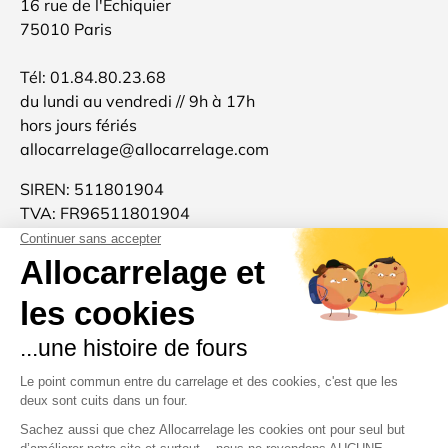
16 rue de l'Echiquier
75010 Paris
Tél: 01.84.80.23.68
du lundi au vendredi // 9h à 17h
hors jours fériés
allocarrelage@allocarrelage.com
SIREN: 511801904
TVA: FR96511801904
Allocarrelage est une marque française 🐓
d'inspiration italienne 🍝
Merci pour votre confiance et à très bientôt :-)
Moyens de paiement acceptés
Pays