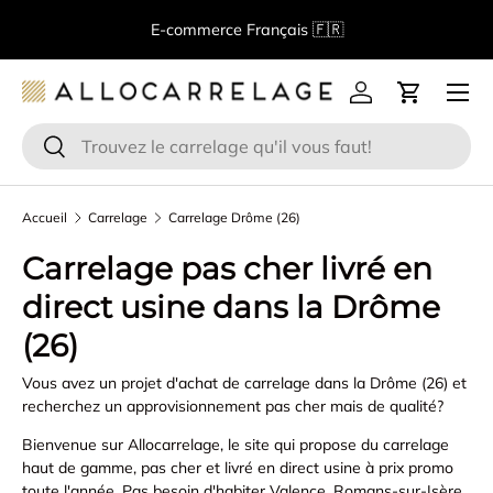
B
E-commerce Français 🇫🇷
Aller au contenu
Menu
Se connecter
Panier
Recherche
Rechercher
Accueil
Carrelage
Carrelage Drôme (26)
Carrelage pas cher livré en
direct usine dans la Drôme
(26)
Vous avez un projet d'achat de carrelage dans la Drôme (26) et
recherchez un approvisionnement pas cher mais de qualité?
Bienvenue sur Allocarrelage, le site qui propose du carrelage
haut de gamme, pas cher et livré en direct usine à prix promo
toute l'année. Pas besoin d'habiter Valence, Romans-sur-Isère