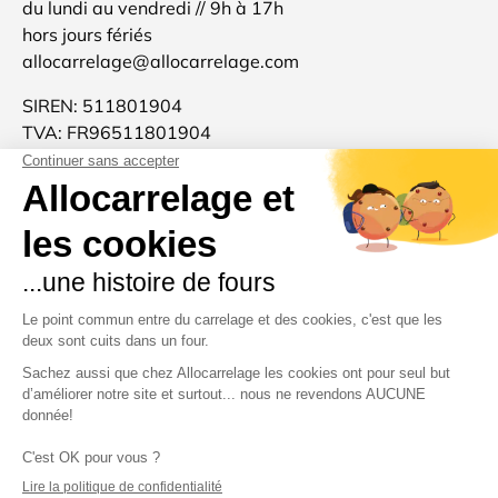
du lundi au vendredi // 9h à 17h
hors jours fériés
allocarrelage@allocarrelage.com
SIREN: 511801904
TVA: FR96511801904
Allocarrelage est une marque française 🐓
d'inspiration italienne 🍝
Merci pour votre confiance et à très bientôt :-)
Moyens de paiement acceptés
Pays
Luxembourg (EUR €)
Crédits
© 2026
Allocarrelage
.