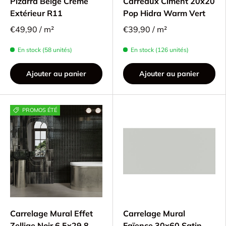
Pizarra Beige Crème
Carreaux Ciment 20x20
Extérieur R11
Pop Hidra Warm Vert
€49,90 / m²
€39,90 / m²
En stock (58 unités)
En stock (126 unités)
Ajouter au panier
Ajouter au panier
PROMOS ÉTÉ
Carrelage Mural Effet
Carrelage Mural
Zellige Noir 6,5x29,8
Faïence 30x60 Satin