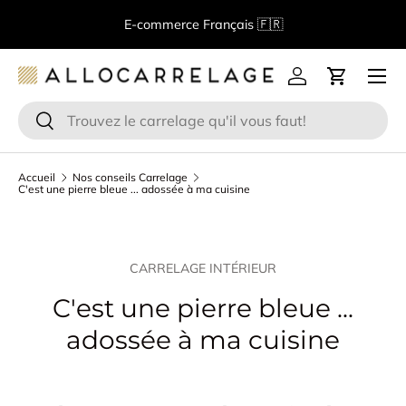
B
E-commerce Français 🇫🇷
Aller au contenu
Menu
Se connecter
Panier
Recherche
Rechercher
Accueil
Nos conseils Carrelage
C'est une pierre bleue ... adossée à ma cuisine
CARRELAGE INTÉRIEUR
C'est une pierre bleue ...
adossée à ma cuisine